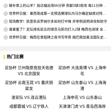
机床操作员的职业培训
替补席上的山羊？翁达福出场56分钟 贡献3球2助攻 每11分钟参
与1球
世界杯日报：墨西哥成第一支预选赛球队内马尔确定缺席对阵海
地的比赛
现场教学！凯恩告诉罗纳尔多如何打中锋 并举例说明进攻和防守
谁害羞了？足坛排名前五的球员马凯均打入2球 梅西也进球 全场
比赛只有一名球员出战
世界杯日报：梅西在里程碑之夜书写传奇 姆巴佩加冕法国队史最
佳射手
热门比赛
足协杯 兰州陇原竞技天佑德
足协杯 大连英博 VS 上海申
VS 北京国安
花
足协杯 云南玉昆 VS 重庆铜
足协杯 山东泰山 VS 上海海
梁龙
港
淮安队 VS 连云港队
上海申花 VS 山东泰山
成都蓉城 VS 辽宁铁人
天津津门虎 VS 青岛西海岸