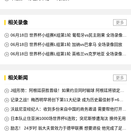
相关录像
更多
06月18日 世界杯小组赛K组第1轮 葡萄牙vs民主刚果 全场录像回
放
06月18日 世界杯小组赛L组第1轮 加纳vs巴拿马 全场录像回放
06月18日 世界杯小组赛L组第1轮 英格兰vs克罗地亚 全场录像回
放
相关新闻
更多
J组形势：阿根廷获胜晋级！如果约旦同时输球 阿根廷将锁定榜
首
记录之战！梅西明早将创下第11大纪录 成为历史最佳射手+6次
助攻+助攻王！
沃兹尼亚经纪人：收到多份来自中国的商务邀请 需要帮他打开中
国社交媒体
日本队止住亚洲1000场世界杯6连败；突尼斯惨遭淘汰 换帅无用
励志！ 24岁时 翁大夫曾效力于德甲联赛 想要退役 他完成了足球