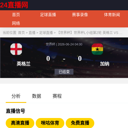
24直播网
首页
足球直播
赛事录像
体育新闻
网络
当前位置:
首页
>
直播
>
足球直播
>
【世界杯】世界杯L小组第2轮 英格兰 VS 加纳
世界杯 | 2026-06-24 04:00
0
-
0
英格兰
加
已结束
分析
数据
赛程
直播信号
高清直播
咪咕体育
免费直播