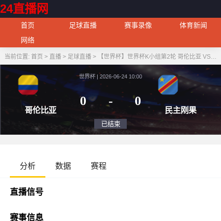
24直播网
首页
足球直播
赛事录像
体育新闻
网络
当前位置:
首页
>
直播
>
足球直播
>
【世界杯】世界杯K小组第2轮 哥伦比亚 VS 民主刚果
世界杯 | 2026-06-24 10:00
0
-
0
哥伦比亚
民主
已结束
分析
数据
赛程
直播信号
赛事信息