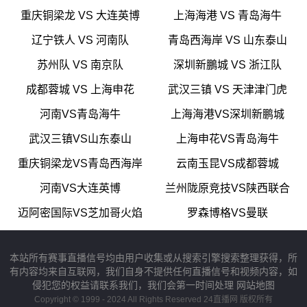
重庆铜梁龙 VS 大连英博
上海海港 VS 青岛海牛
辽宁铁人 VS 河南队
青岛西海岸 VS 山东泰山
苏州队 VS 南京队
深圳新鵬城 VS 浙江队
成都蓉城 VS 上海申花
武汉三镇 VS 天津津门虎
河南VS青岛海牛
上海海港VS深圳新鹏城
武汉三镇VS山东泰山
上海申花VS青岛海牛
重庆铜梁龙VS青岛西海岸
云南玉昆VS成都蓉城
河南VS大连英博
兰州陇原竞技VS陕西联合
迈阿密国际VS芝加哥火焰
罗森博格VS曼联
本站所有赛事直播信号均由用户收集或从搜索引擎搜索整理获得，所
有内容均来自互联网，我们自身不提供任何直播信号和视频内容，如
侵犯您的权益请联系我们，我们会第一时间处理
网站地图
Copyright © 1999 - 2024 All Rights Reserved 24直播网 版权所有