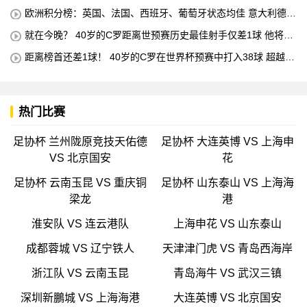
欧洲积分榜：英国、法国、西班牙、葡萄牙状态均佳 意大利德国
末轮生死战
就在今晚？ 40岁的C罗距离世预赛历史最佳射手仅差1球 他将在
对阵匈牙利的比赛中创下这一纪录
距离榜首还差1球！ 40岁的C罗在世界杯预赛中打入38球 超越梅
西 单独占据第二位 下一轮 他将成为历史最佳射手
热门比赛
足协杯 兰州陇原竞技天佑德
足协杯 大连英博 VS 上海申
VS 北京国安
花
足协杯 云南玉昆 VS 重庆铜
足协杯 山东泰山 VS 上海海
梁龙
港
淮安队 VS 连云港队
上海申花 VS 山东泰山
成都蓉城 VS 辽宁铁人
天津津门虎 VS 青岛西海岸
浙江队 VS 云南玉昆
青岛海牛 VS 武汉三镇
深圳新鵬城 VS 上海海港
大连英博 VS 北京国安