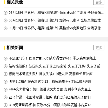
相关录像
更多
06月18日 世界杯小组赛K组第1轮 葡萄牙vs民主刚果 全场录像回
放
06月18日 世界杯小组赛L组第1轮 加纳vs巴拿马 全场录像回放
06月18日 世界杯小组赛L组第1轮 英格兰vs克罗地亚 全场录像回
放
相关新闻
更多
不是亚马尔！巴塞罗那天才队夺得世界杯！半决赛称霸场上
结构性溃败！法国队失去了场上的控制+失去了开局+失去了前锋
线=无论如何他们都会输
德尚战术彻底失败！首发失误+中场失控 高前锋坐替补席
明早9点梅西将再次达到13：独家助攻王+连续10场进球
FIFA实力排名：姆巴佩进攻火力登顶 奥利塞创造力至上
亚马尔说：法国才是最可怕的 我们之前已经消灭了他们
U19男篮世界杯-陈家政25分中国队击败喀麦隆排名第13