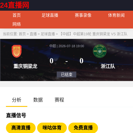
24直播网
首页
足球直播
赛事录像
体育新闻
网络
当前位置:
首页
>
直播
>
足球直播
>
【中超】中超第19轮 重庆铜梁龙 VS 浙江队
中超 | 2026-07-18 19:00
0
-
0
重庆铜梁龙
浙
已结束
分析
数据
赛程
直播信号
高清直播
咪咕体育
免费直播