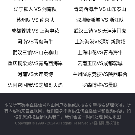
辽宁铁人 VS 河南队
青岛西海岸 VS 山东泰山
苏州队 VS 南京队
深圳新鵬城 VS 浙江队
成都蓉城 VS 上海申花
武汉三镇 VS 天津津门虎
河南VS青岛海牛
上海海港VS深圳新鹏城
武汉三镇VS山东泰山
上海申花VS青岛海牛
重庆铜梁龙VS青岛西海岸
云南玉昆VS成都蓉城
河南VS大连英博
兰州陇原竞技VS陕西联合
迈阿密国际VS芝加哥火焰
罗森博格VS曼联
本站所有赛事直播信号均由用户收集或从搜索引擎搜索整理获得，所
有内容均来自互联网，我们自身不提供任何直播信号和视频内容，如
侵犯您的权益请联系我们，我们会第一时间处理
网站地图
Copyright © 1999 - 2024 All Rights Reserved 24直播网 版权所有