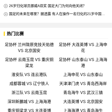
所有不喜欢我的人
26岁归化球员挪威A双奖 国足大门为何向他关闭？
国足的未来在哪里？据透露 有人在操作一名归化的21岁中国中
场球员 他是荷甲豪门的主力球员 打进4球
热门比赛
足协杯 兰州陇原竞技天佑德
足协杯 大连英博 VS 上海申
VS 北京国安
花
足协杯 云南玉昆 VS 重庆铜
足协杯 山东泰山 VS 上海海
梁龙
港
淮安队 VS 连云港队
上海申花 VS 山东泰山
成都蓉城 VS 辽宁铁人
天津津门虎 VS 青岛西海岸
浙江队 VS 云南玉昆
青岛海牛 VS 武汉三镇
深圳新鵬城 VS 上海海港
大连英博 VS 北京国安
重庆铜梁龙 VS 大连英博
上海海港 VS 青岛海牛