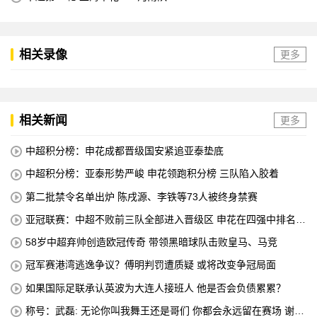
相关录像
更多
相关新闻
更多
中超积分榜：申花成都晋级国安紧追亚泰垫底
中超积分榜：亚泰形势严峻 申花领跑积分榜 三队陷入胶着
第二批禁令名单出炉 陈戌源、李铁等73人被终身禁赛
亚冠联赛：中超不败前三队全部进入晋级区 申花在四强中排名第
八
58岁中超弃帅创造欧冠传奇 带领黑暗球队击败皇马、马竞
冠军赛港湾逃逸争议？傅明判罚遭质疑 或将改变争冠局面
如果国际足联承认英波为大连人接班人 他是否会负债累累？
称号：武磊: 无论你叫我舞王还是哥们 你都会永远留在赛场 谢谢