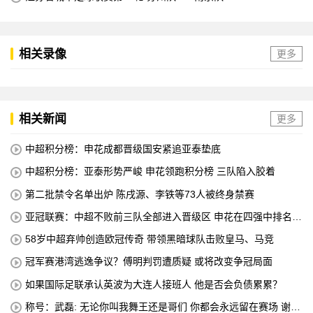
相关录像
更多
相关新闻
更多
中超积分榜：申花成都晋级国安紧追亚泰垫底
中超积分榜：亚泰形势严峻 申花领跑积分榜 三队陷入胶着
第二批禁令名单出炉 陈戌源、李铁等73人被终身禁赛
亚冠联赛：中超不败前三队全部进入晋级区 申花在四强中排名第
八
58岁中超弃帅创造欧冠传奇 带领黑暗球队击败皇马、马竞
冠军赛港湾逃逸争议？傅明判罚遭质疑 或将改变争冠局面
如果国际足联承认英波为大连人接班人 他是否会负债累累？
称号：武磊: 无论你叫我舞王还是哥们 你都会永远留在赛场 谢谢