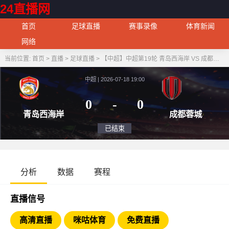
24直播网
首页
足球直播
赛事录像
体育新闻
网络
当前位置:
首页
>
直播
>
足球直播
>
【中超】中超第19轮 青岛西海岸 VS 成都蓉城
中超 | 2026-07-18 19:00
0
-
0
青岛西海岸
成都
已结束
分析
数据
赛程
直播信号
高清直播
咪咕体育
免费直播