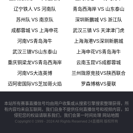
辽宁铁人 VS 河南队
青岛西海岸 VS 山东泰山
苏州队 VS 南京队
深圳新鵬城 VS 浙江队
成都蓉城 VS 上海申花
武汉三镇 VS 天津津门虎
河南VS青岛海牛
上海海港VS深圳新鹏城
武汉三镇VS山东泰山
上海申花VS青岛海牛
重庆铜梁龙VS青岛西海岸
云南玉昆VS成都蓉城
河南VS大连英博
兰州陇原竞技VS陕西联合
迈阿密国际VS芝加哥火焰
罗森博格VS曼联
本站所有赛事直播信号均由用户收集或从搜索引擎搜索整理获得，所
有内容均来自互联网，我们自身不提供任何直播信号和视频内容，如
侵犯您的权益请联系我们，我们会第一时间处理
网站地图
Copyright © 1999 - 2024 All Rights Reserved 24直播网 版权所有