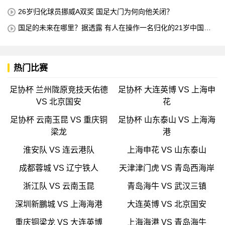
所有不喜欢我的人
26岁归化球员挪威A双奖 国足大门为何向他关闭？
国足的未来在哪里？据透露 有人在操作一名归化的21岁中国中
场球员 他是荷甲豪门的主力球员 打进4球
热门比赛
足协杯 兰州陇原竞技天佑德
足协杯 大连英博 VS 上海申
VS 北京国安
花
足协杯 云南玉昆 VS 重庆铜
足协杯 山东泰山 VS 上海海
梁龙
港
淮安队 VS 连云港队
上海申花 VS 山东泰山
成都蓉城 VS 辽宁铁人
天津津门虎 VS 青岛西海岸
浙江队 VS 云南玉昆
青岛海牛 VS 武汉三镇
深圳新鵬城 VS 上海海港
大连英博 VS 北京国安
重庆铜梁龙 VS 大连英博
上海海港 VS 青岛海牛