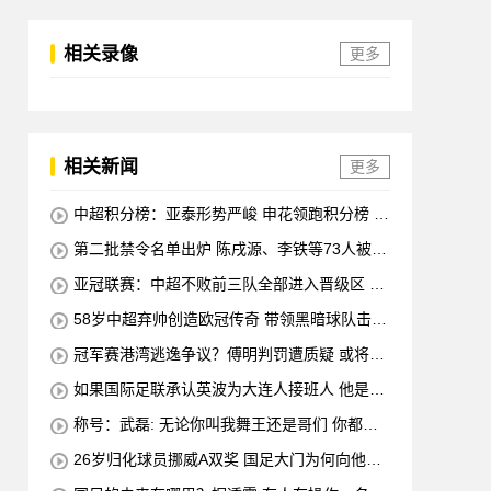
相关录像
更多
相关新闻
更多
中超积分榜：亚泰形势严峻 申花领跑积分榜 三
队陷入胶着
第二批禁令名单出炉 陈戌源、李铁等73人被终
身禁赛
亚冠联赛：中超不败前三队全部进入晋级区 申
花在四强中排名第八
58岁中超弃帅创造欧冠传奇 带领黑暗球队击败
皇马、马竞
冠军赛港湾逃逸争议？傅明判罚遭质疑 或将改
变争冠局面
如果国际足联承认英波为大连人接班人 他是否
会负债累累？
称号：武磊: 无论你叫我舞王还是哥们 你都会
永远留在赛场 谢谢所有不喜欢我的人
26岁归化球员挪威A双奖 国足大门为何向他关
闭？