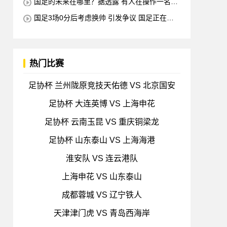
国足的未来在哪里？据透露 有人在操作一名归
化的21岁中国中场球员 他是荷甲豪门的主力球员
国足3场0分后考虑换帅 引发争议 国足正在努
打进4球
力为伊万保持2连胜 会有什么影响？
热门比赛
足协杯 兰州陇原竞技天佑德 VS 北京国安
足协杯 大连英博 VS 上海申花
足协杯 云南玉昆 VS 重庆铜梁龙
足协杯 山东泰山 VS 上海海港
淮安队 VS 连云港队
上海申花 VS 山东泰山
成都蓉城 VS 辽宁铁人
天津津门虎 VS 青岛西海岸