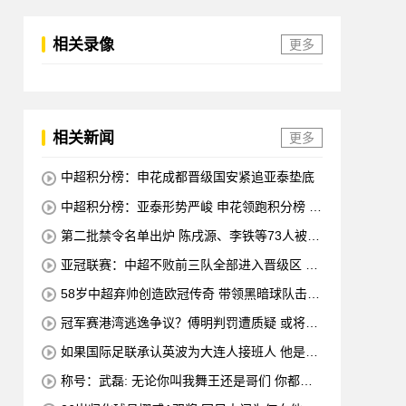
相关录像
更多
相关新闻
更多
中超积分榜：申花成都晋级国安紧追亚泰垫底
中超积分榜：亚泰形势严峻 申花领跑积分榜 三
队陷入胶着
第二批禁令名单出炉 陈戌源、李铁等73人被终
身禁赛
亚冠联赛：中超不败前三队全部进入晋级区 申
花在四强中排名第八
58岁中超弃帅创造欧冠传奇 带领黑暗球队击败
皇马、马竞
冠军赛港湾逃逸争议？傅明判罚遭质疑 或将改
变争冠局面
如果国际足联承认英波为大连人接班人 他是否
会负债累累？
称号：武磊: 无论你叫我舞王还是哥们 你都会
永远留在赛场 谢谢所有不喜欢我的人