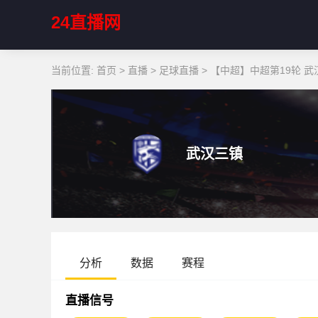
24直播网
当前位置:
首页
>
直播
>
足球直播
>
【中超】中超第19轮 武
武汉三镇
分析
数据
赛程
直播信号