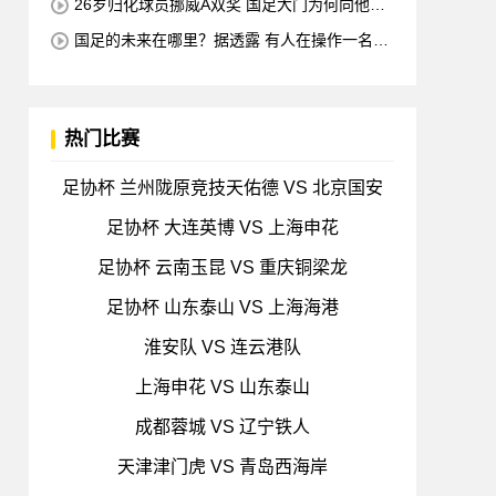
26岁归化球员挪威A双奖 国足大门为何向他关
闭？
国足的未来在哪里？据透露 有人在操作一名归
化的21岁中国中场球员 他是荷甲豪门的主力球员
打进4球
热门比赛
足协杯 兰州陇原竞技天佑德 VS 北京国安
足协杯 大连英博 VS 上海申花
足协杯 云南玉昆 VS 重庆铜梁龙
足协杯 山东泰山 VS 上海海港
淮安队 VS 连云港队
上海申花 VS 山东泰山
成都蓉城 VS 辽宁铁人
天津津门虎 VS 青岛西海岸