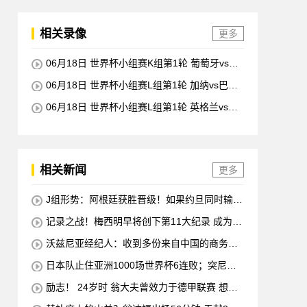
相关录像
更多
06月18日 世界杯小组赛K组第1轮 葡萄牙vs民
主刚果 全场录像回放
06月18日 世界杯小组赛L组第1轮 加纳vs巴拿
马 全场录像回放
06月18日 世界杯小组赛L组第1轮 英格兰vs克
罗地亚 全场录像回放
相关新闻
更多
J组形势：阿根廷获胜晋级！如果约旦同时输球
阿根廷将锁定榜首
记录之战！梅西明早将创下第11大纪录 成为历
史最佳射手+6次助攻+助攻王！
沃兹尼亚经纪人：收到多份来自中国的商务邀
请 需要帮他打开中国社交媒体
日本队止住亚洲1000场世界杯6连败；突尼斯
惨遭淘汰 换帅无用
励志！ 24岁时 翁大夫曾效力于德甲联赛 想要
退役 他完成了足球机床操作员的职业培训