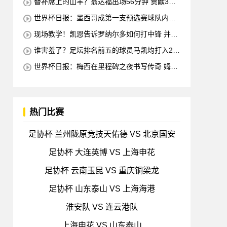
替补席上的山羊？翁达福出场56分钟 贡献3球2
助攻 每11分钟参与1球
世界杯日报：墨西哥成第一支预选赛球队内马
尔确定缺席对阵海地的比赛
现场教学！凯恩告诉罗纳尔多如何打中锋 并举
例说明进攻和防守
谁害羞了？足坛排名前五的球员马凯均打入2球
梅西也进球 全场比赛只有一名球员出战
世界杯日报：梅西在里程碑之夜书写传奇 姆巴
佩加冕法国队史最佳射手
热门比赛
足协杯 兰州陇原竞技天佑德 VS 北京国安
足协杯 大连英博 VS 上海申花
足协杯 云南玉昆 VS 重庆铜梁龙
足协杯 山东泰山 VS 上海海港
淮安队 VS 连云港队
上海申花 VS 山东泰山