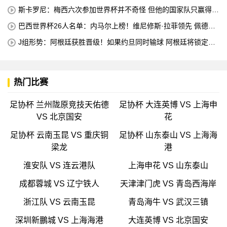
分
斯卡罗尼：梅西六次参加世界杯并不奇怪 但他的国家队只赢得了
4个冠军
巴西世界杯26人名单：内马尔上榜！维尼修斯·拉菲领先 佩德罗
错失
J组形势：阿根廷获胜晋级！如果约旦同时输球 阿根廷将锁定榜
首
热门比赛
足协杯 兰州陇原竞技天佑德
足协杯 大连英博 VS 上海申
VS 北京国安
花
足协杯 云南玉昆 VS 重庆铜
足协杯 山东泰山 VS 上海海
梁龙
港
淮安队 VS 连云港队
上海申花 VS 山东泰山
成都蓉城 VS 辽宁铁人
天津津门虎 VS 青岛西海岸
浙江队 VS 云南玉昆
青岛海牛 VS 武汉三镇
深圳新鵬城 VS 上海海港
大连英博 VS 北京国安