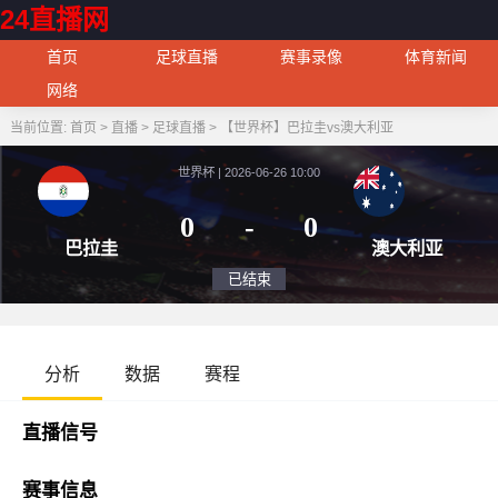
24直播网
首页
足球直播
赛事录像
体育新闻
网络
当前位置:
首页
>
直播
>
足球直播
>
【世界杯】巴拉圭vs澳大利亚
世界杯 | 2026-06-26 10:00
0
-
0
巴拉圭
澳大
已结束
分析
数据
赛程
直播信号
赛事信息