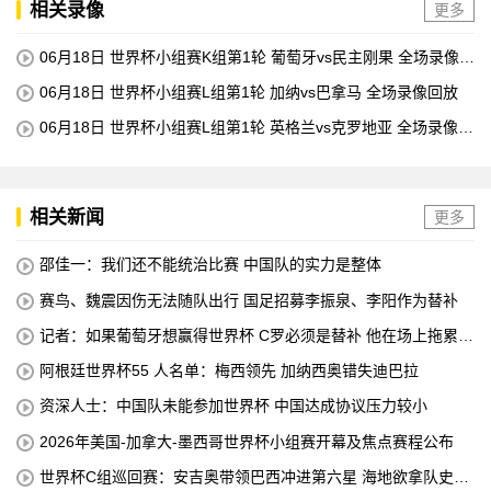
相关录像
更多
06月18日 世界杯小组赛K组第1轮 葡萄牙vs民主刚果 全场录像回
放
06月18日 世界杯小组赛L组第1轮 加纳vs巴拿马 全场录像回放
06月18日 世界杯小组赛L组第1轮 英格兰vs克罗地亚 全场录像回
放
相关新闻
更多
邵佳一：我们还不能统治比赛 中国队的实力是整体
赛鸟、魏震因伤无法随队出行 国足招募李振泉、李阳作为替补
记者：如果葡萄牙想赢得世界杯 C罗必须是替补 他在场上拖累了
球队
阿根廷世界杯55 人名单：梅西领先 加纳西奥错失迪巴拉
资深人士：中国队未能参加世界杯 中国达成协议压力较小
2026年美国-加拿大-墨西哥世界杯小组赛开幕及焦点赛程公布
世界杯C组巡回赛：安吉奥带领巴西冲进第六星 海地欲拿队史首