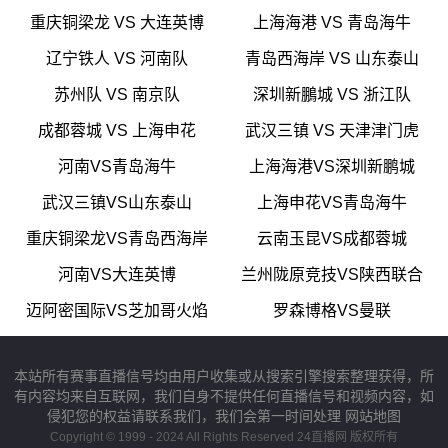
重庆铜梁龙 VS 大连英博
上海海港 VS 青岛海牛
辽宁铁人 VS 河南队
青岛西海岸 VS 山东泰山
苏州队 VS 南京队
深圳新鵬城 VS 浙江队
成都蓉城 VS 上海申花
武汉三镇 VS 天津津门虎
河南VS青岛海牛
上海海港VS深圳新鹏城
武汉三镇VS山东泰山
上海申花VS青岛海牛
重庆铜梁龙VS青岛西海岸
云南玉昆VS成都蓉城
河南VS大连英博
兰州陇原竞技VS陕西联合
迈阿密国际VS芝加哥火焰
罗森博格VS曼联
本站所有赛事直播信号均由用户收集或从搜索引擎搜索整理获得，所
有内容均来自互联网，我们自身不提供任何直播信号和视频内容，如
侵犯您的权益请联系我们，我们会第一时间处理
网站地图
Copyright © 1999 - 2024 All Rights Reserved 24直播网 版权所有