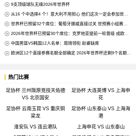
西 单独占据第二位 下一轮 他将成为历史最佳射手
9支顶级球队无缘2026年世界杯
从16 个中选择4 个！意大利不用担心 他们这次一定会参加世界
杯的！
世界杯已预留32个席位：葡萄牙挪威直接过关 世预赛小组赛即
将结束
2026年世界杯已预留30个席位：克罗地亚提前一轮晋级 成欧洲
第三支球队
中国男篮VS韩国12人名单：周琦领衔 赵睿缺席
欧洲区12个直接参赛名额全部确定 2026年世界杯还剩9个名额待
确定
热门比赛
足协杯 兰州陇原竞技天佑德
足协杯 大连英博 VS 上海申
VS 北京国安
花
足协杯 云南玉昆 VS 重庆铜
足协杯 山东泰山 VS 上海海
梁龙
港
淮安队 VS 连云港队
上海申花 VS 山东泰山