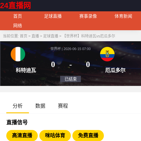
24直播网
首页
足球直播
赛事录像
体育新闻
网络
当前位置:
首页
>
直播
>
足球直播
>
【世界杯】科特迪瓦vs厄瓜多尔
世界杯 | 2026-06-15 07:00
0
-
0
科特迪瓦
厄瓜
已结束
分析
数据
赛程
直播信号
高清直播
咪咕体育
免费直播