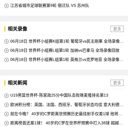
江苏省城市足球联赛第9轮 宿迁队 VS 苏州队
相关录像
更多
06月18日 世界杯小组赛K组第1轮 葡萄牙vs民主刚果 全场录像回
放
06月18日 世界杯小组赛L组第1轮 加纳vs巴拿马 全场录像回放
06月18日 世界杯小组赛L组第1轮 英格兰vs克罗地亚 全场录像回
放
相关新闻
更多
U19男篮世界杯-陈家政25分中国队击败喀麦隆排名第13
欧洲积分榜：英国、法国、西班牙、葡萄牙状态均佳 意大利德国
末轮生死战
就在今晚？ 40岁的C罗距离世预赛历史最佳射手仅差1球 他将在
对阵匈牙利的比赛中创下这一纪录
距离榜首还差1球！ 40岁的C罗在世界杯预赛中打入38球 超越梅