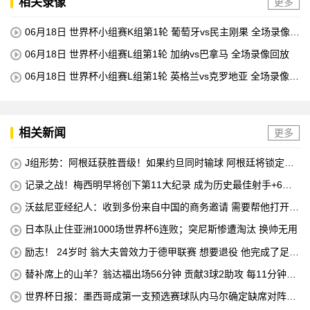
相关录像
更多
06月18日 世界杯小组赛K组第1轮 葡萄牙vs民主刚果 全场录像回
放
06月18日 世界杯小组赛L组第1轮 加纳vs巴拿马 全场录像回放
06月18日 世界杯小组赛L组第1轮 英格兰vs克罗地亚 全场录像回
放
相关新闻
更多
J组形势：阿根廷获胜晋级！如果约旦同时输球 阿根廷将锁定榜
首
记录之战！梅西明早将创下第11大纪录 成为历史最佳射手+6次
助攻+助攻王！
沃兹尼亚经纪人：收到多份来自中国的商务邀请 需要帮他打开中
国社交媒体
日本队止住亚洲1000场世界杯6连败；突尼斯惨遭淘汰 换帅无用
励志！ 24岁时 翁大夫曾效力于德甲联赛 想要退役 他完成了足球
机床操作员的职业培训
替补席上的山羊？翁达福出场56分钟 贡献3球2助攻 每11分钟参
与1球
世界杯日报：墨西哥成第一支预选赛球队内马尔确定缺席对阵海
地的比赛