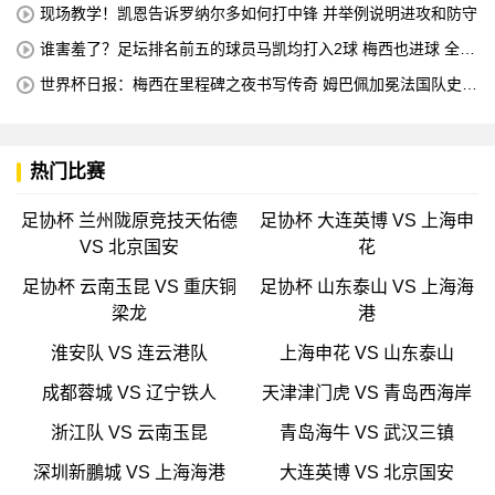
现场教学！凯恩告诉罗纳尔多如何打中锋 并举例说明进攻和防守
谁害羞了？足坛排名前五的球员马凯均打入2球 梅西也进球 全场
比赛只有一名球员出战
世界杯日报：梅西在里程碑之夜书写传奇 姆巴佩加冕法国队史最
佳射手
热门比赛
足协杯 兰州陇原竞技天佑德
足协杯 大连英博 VS 上海申
VS 北京国安
花
足协杯 云南玉昆 VS 重庆铜
足协杯 山东泰山 VS 上海海
梁龙
港
淮安队 VS 连云港队
上海申花 VS 山东泰山
成都蓉城 VS 辽宁铁人
天津津门虎 VS 青岛西海岸
浙江队 VS 云南玉昆
青岛海牛 VS 武汉三镇
深圳新鵬城 VS 上海海港
大连英博 VS 北京国安