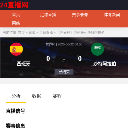
24直播网
首页
足球直播
赛事录像
体育新闻
网络
当前位置:
首页
>
直播
>
足球直播
>
【世界杯】西班牙vs沙特阿拉伯
世界杯 | 2026-06-22 00:00
0
-
0
西班牙
沙特
已结束
分析
数据
赛程
直播信号
赛事信息