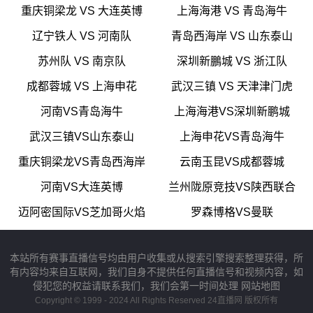
重庆铜梁龙 VS 大连英博
上海海港 VS 青岛海牛
辽宁铁人 VS 河南队
青岛西海岸 VS 山东泰山
苏州队 VS 南京队
深圳新鵬城 VS 浙江队
成都蓉城 VS 上海申花
武汉三镇 VS 天津津门虎
河南VS青岛海牛
上海海港VS深圳新鹏城
武汉三镇VS山东泰山
上海申花VS青岛海牛
重庆铜梁龙VS青岛西海岸
云南玉昆VS成都蓉城
河南VS大连英博
兰州陇原竞技VS陕西联合
迈阿密国际VS芝加哥火焰
罗森博格VS曼联
本站所有赛事直播信号均由用户收集或从搜索引擎搜索整理获得，所
有内容均来自互联网，我们自身不提供任何直播信号和视频内容，如
侵犯您的权益请联系我们，我们会第一时间处理
网站地图
Copyright © 1999 - 2024 All Rights Reserved 24直播网 版权所有