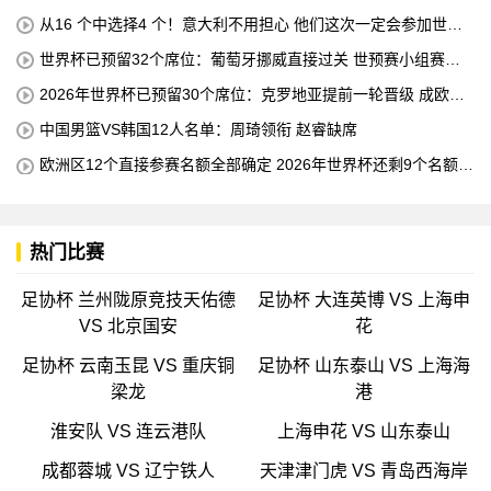
从16 个中选择4 个！意大利不用担心 他们这次一定会参加世界
杯的！
世界杯已预留32个席位：葡萄牙挪威直接过关 世预赛小组赛即
将结束
2026年世界杯已预留30个席位：克罗地亚提前一轮晋级 成欧洲
第三支球队
中国男篮VS韩国12人名单：周琦领衔 赵睿缺席
欧洲区12个直接参赛名额全部确定 2026年世界杯还剩9个名额待
确定
热门比赛
足协杯 兰州陇原竞技天佑德
足协杯 大连英博 VS 上海申
VS 北京国安
花
足协杯 云南玉昆 VS 重庆铜
足协杯 山东泰山 VS 上海海
梁龙
港
淮安队 VS 连云港队
上海申花 VS 山东泰山
成都蓉城 VS 辽宁铁人
天津津门虎 VS 青岛西海岸