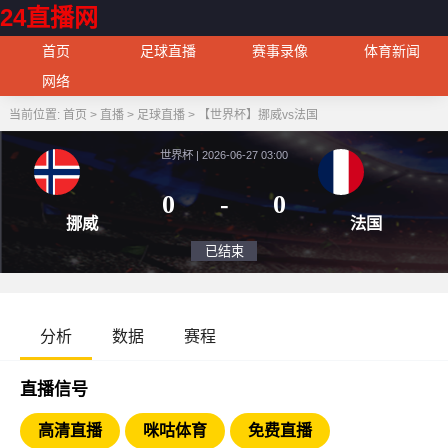
24直播网
首页
足球直播
赛事录像
体育新闻
网络
当前位置:
首页
>
直播
>
足球直播
>
【世界杯】挪威vs法国
世界杯 | 2026-06-27 03:00
0
-
0
挪威
法
已结束
分析
数据
赛程
直播信号
高清直播
咪咕体育
免费直播