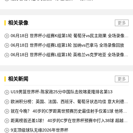
相关录像
更多
06月18日 世界杯小组赛K组第1轮 葡萄牙vs民主刚果 全场录像回
放
06月18日 世界杯小组赛L组第1轮 加纳vs巴拿马 全场录像回放
06月18日 世界杯小组赛L组第1轮 英格兰vs克罗地亚 全场录像回
放
相关新闻
更多
U19男篮世界杯-陈家政25分中国队击败喀麦隆排名第13
欧洲积分榜：英国、法国、西班牙、葡萄牙状态均佳 意大利德国
末轮生死战
就在今晚？ 40岁的C罗距离世预赛历史最佳射手仅差1球 他将在
对阵匈牙利的比赛中创下这一纪录
距离榜首还差1球！ 40岁的C罗在世界杯预赛中打入38球 超越梅
西 单独占据第二位 下一轮 他将成为历史最佳射手
9支顶级球队无缘2026年世界杯