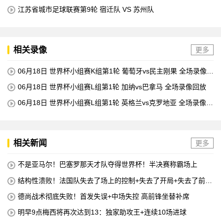
江苏省城市足球联赛第9轮 宿迁队 VS 苏州队
相关录像
更多
06月18日 世界杯小组赛K组第1轮 葡萄牙vs民主刚果 全场录像回
放
06月18日 世界杯小组赛L组第1轮 加纳vs巴拿马 全场录像回放
06月18日 世界杯小组赛L组第1轮 英格兰vs克罗地亚 全场录像回
放
相关新闻
更多
不是亚马尔！巴塞罗那天才队夺得世界杯！半决赛称霸场上
结构性溃败！法国队失去了场上的控制+失去了开局+失去了前锋
线=无论如何他们都会输
德尚战术彻底失败！首发失误+中场失控 高前锋坐替补席
明早9点梅西将再次达到13：独家助攻王+连续10场进球