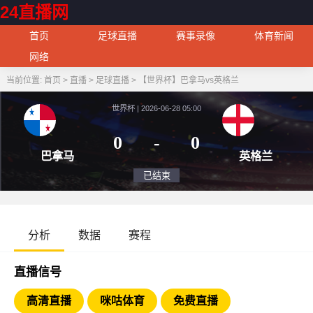
24直播网
首页
足球直播
赛事录像
体育新闻
网络
当前位置:
首页
>
直播
>
足球直播
>
【世界杯】巴拿马vs英格兰
世界杯 | 2026-06-28 05:00
0
-
0
巴拿马
英
已结束
分析
数据
赛程
直播信号
高清直播
咪咕体育
免费直播