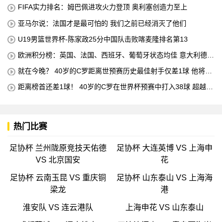
FIFA实力排名：姆巴佩进攻火力登顶 奥利塞创造力至上
亚马尔说：法国才是最可怕的 我们之前已经消灭了他们
U19男篮世界杯-陈家政25分中国队击败喀麦隆排名第13
欧洲积分榜：英国、法国、西班牙、葡萄牙状态均佳 意大利德国
末轮生死战
就在今晚？ 40岁的C罗距离世预赛历史最佳射手仅差1球 他将在
对阵匈牙利的比赛中创下这一纪录
距离榜首还差1球！ 40岁的C罗在世界杯预赛中打入38球 超越梅
西 单独占据第二位 下一轮 他将成为历史最佳射手
热门比赛
足协杯 兰州陇原竞技天佑德
足协杯 大连英博 VS 上海申
VS 北京国安
花
足协杯 云南玉昆 VS 重庆铜
足协杯 山东泰山 VS 上海海
梁龙
港
淮安队 VS 连云港队
上海申花 VS 山东泰山