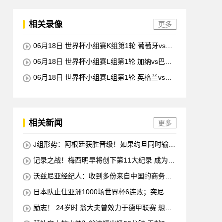
相关录像
更多
06月18日 世界杯小组赛K组第1轮 葡萄牙vs民
主刚果 全场录像回放
06月18日 世界杯小组赛L组第1轮 加纳vs巴拿
马 全场录像回放
06月18日 世界杯小组赛L组第1轮 英格兰vs克
罗地亚 全场录像回放
相关新闻
更多
J组形势：阿根廷获胜晋级！如果约旦同时输球
阿根廷将锁定榜首
记录之战！梅西明早将创下第11大纪录 成为历
史最佳射手+6次助攻+助攻王！
沃兹尼亚经纪人：收到多份来自中国的商务邀
请 需要帮他打开中国社交媒体
日本队止住亚洲1000场世界杯6连败；突尼斯
惨遭淘汰 换帅无用
励志！ 24岁时 翁大夫曾效力于德甲联赛 想要
退役 他完成了足球机床操作员的职业培训