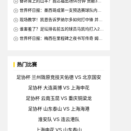
替补席上的山羊？翁达福出场56分钟 贡献3球2
助攻 每11分钟参与1球
世界杯日报：墨西哥成第一支预选赛球队内马
尔确定缺席对阵海地的比赛
现场教学！凯恩告诉罗纳尔多如何打中锋 并举
例说明进攻和防守
谁害羞了？足坛排名前五的球员马凯均打入2球
梅西也进球 全场比赛只有一名球员出战
世界杯日报：梅西在里程碑之夜书写传奇 姆巴
佩加冕法国队史最佳射手
热门比赛
足协杯 兰州陇原竞技天佑德 VS 北京国安
足协杯 大连英博 VS 上海申花
足协杯 云南玉昆 VS 重庆铜梁龙
足协杯 山东泰山 VS 上海海港
淮安队 VS 连云港队
上海申花 VS 山东泰山