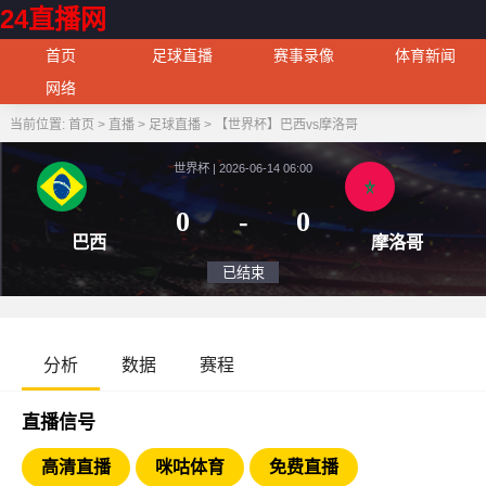
24直播网
首页
足球直播
赛事录像
体育新闻
网络
当前位置:
首页
>
直播
>
足球直播
>
【世界杯】巴西vs摩洛哥
世界杯 | 2026-06-14 06:00
0
-
0
巴西
摩
已结束
分析
数据
赛程
直播信号
高清直播
咪咕体育
免费直播