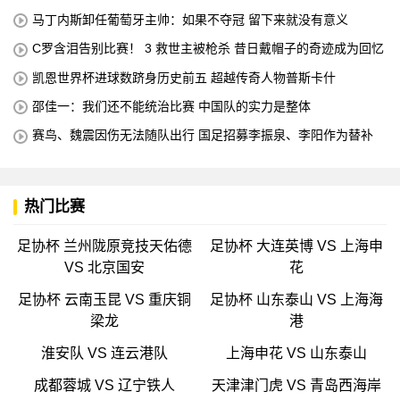
马丁内斯卸任葡萄牙主帅：如果不夺冠 留下来就没有意义
C罗含泪告别比赛！ 3 救世主被枪杀 昔日戴帽子的奇迹成为回忆
凯恩世界杯进球数跻身历史前五 超越传奇人物普斯卡什
邵佳一：我们还不能统治比赛 中国队的实力是整体
赛鸟、魏震因伤无法随队出行 国足招募李振泉、李阳作为替补
热门比赛
足协杯 兰州陇原竞技天佑德
足协杯 大连英博 VS 上海申
VS 北京国安
花
足协杯 云南玉昆 VS 重庆铜
足协杯 山东泰山 VS 上海海
梁龙
港
淮安队 VS 连云港队
上海申花 VS 山东泰山
成都蓉城 VS 辽宁铁人
天津津门虎 VS 青岛西海岸