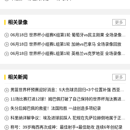
相关录像
更多
06月18日 世界杯小组赛K组第1轮 葡萄牙vs民主刚果 全场录像回
放
06月18日 世界杯小组赛L组第1轮 加纳vs巴拿马 全场录像回放
06月18日 世界杯小组赛L组第1轮 英格兰vs克罗地亚 全场录像回
放
相关新闻
更多
男篮世界杯预赛迎好消息：5大伤球员回归+3个位置补强 西亚队
有机会参赛
11场比赛打进12球！姆巴佩打破了自己保持的世界杯淘汰赛进球
纪录
失分后姆巴佩的救星！法国险胜 一战创造多项纪录
科里纳详解争议：埃及进球前踩人 犯规在先萨拉赫倒地属于正常
接触
称号：39岁梅西再次成神：最佳射手+最佳助攻 连续6年创纪录